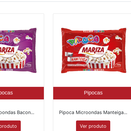
pocas
Pipocas
oondas Bacon...
Pipoca Microondas Manteiga...
produto
Ver produto