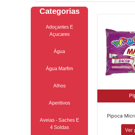
Categorias
Adoçantes E
Açucares
Água
Água Marfim
Alhos
Pi
Aperitivos
Pipoca Micr
Aveias - Saches E
4 Soldas
Ver 