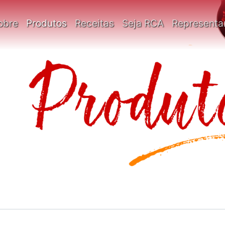
obre
Produtos
Receitas
Seja RCA
Representa