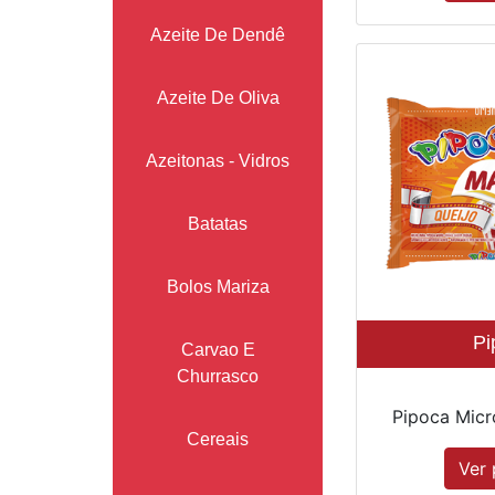
Azeite De Dendê
Azeite De Oliva
Azeitonas - Vidros
Batatas
Bolos Mariza
Pi
Carvao E
Churrasco
Pipoca Micr
Cereais
Ver 