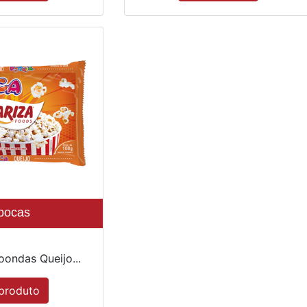
pocas
oondas Queijo...
produto