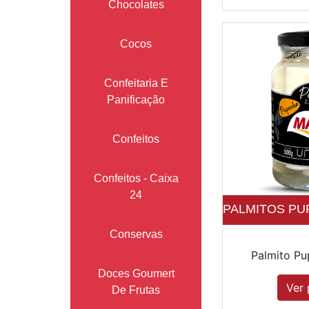
Chocolates
Cocos
Confeitaria E
Panificação
Confeitos
Confeitos - Caixa
24
PALMITOS PUP
Conservas
Palmito Pup
Doces Goumert
Ver 
De Frutas