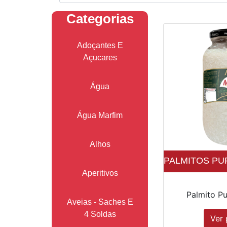
Categorias
Adoçantes E
Açucares
Água
Água Marfim
Alhos
PALMITOS PUP
Aperitivos
Palmito Pu
Aveias - Saches E
4 Soldas
Ver 