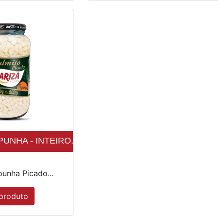
UNHA - INTEIRO...
punha Picado...
produto