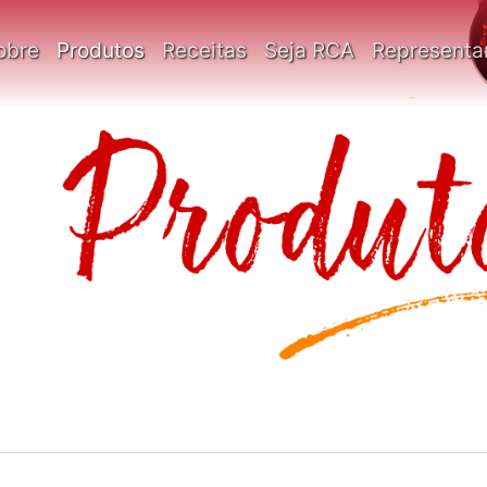
obre
Produtos
Receitas
Seja RCA
Representa