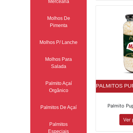
Mercearia
Molhos De
Pimenta
Molhos P/ Lanche
Molhos Para
Salada
Palmito Açaí
PALMITOS PUP
Orgânico
Palmito Pu
Palmitos De Açaí
Ver 
Palmitos
Especiais