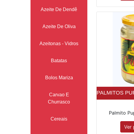
Azeite De Dendê
Azeite De Oliva
Azeitonas - Vidros
Batatas
Bolos Mariza
PALMITOS PUP
Carvao E
Churrasco
Palmito Pup
Cereais
Ver 