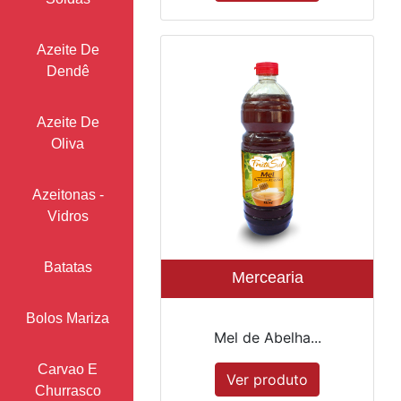
Azeite De
Dendê
Azeite De
Oliva
Azeitonas -
Vidros
Batatas
Mercearia
Bolos Mariza
Mel de Abelha...
Carvao E
Ver produto
Churrasco