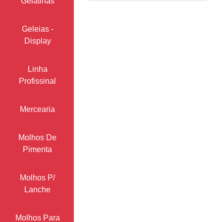
Gelatinas
Geleias -
Display
Linha
Profissinal
Mercearia
Molhos De
Pimenta
Molhos P/
Lanche
Molhos Para