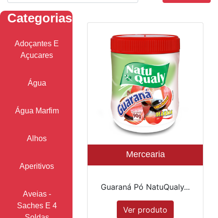
Categorias
Adoçantes E
Açucares
Água
Água Marfim
Alhos
Mercearia
Aperitivos
Guaraná Pó NatuQualy...
Aveias -
Saches E 4
Ver produto
Soldas