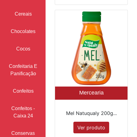
Cereais
Chocolates
Cocos
Confeitaria E
Panificação
Confeitos
Mercearia
Confeitos -
Mel Natuqualy 200g...
Caixa 24
Ver produto
Conservas