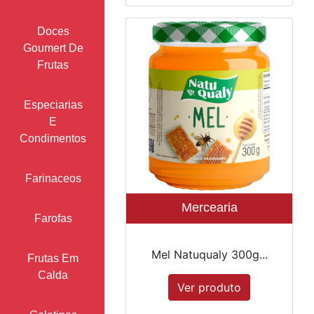
Doces
Goumert De
Frutas
Especiarias
E
Condimentos
Farinaceos
Mercearia
Farofas
Mel Natuqualy 300g...
Frutas Em
Calda
Ver produto