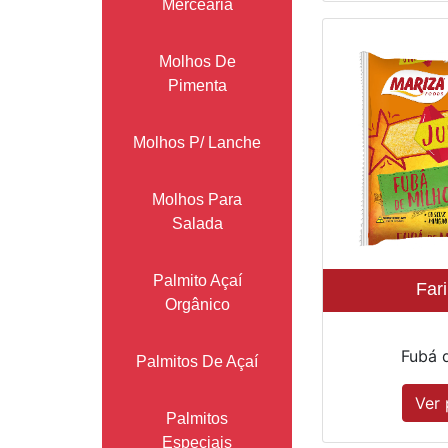
Mercearia
Molhos De
Pimenta
Molhos P/ Lanche
Molhos Para
Salada
Palmito Açaí
Far
Orgânico
Fubá d
Palmitos De Açaí
Ver 
Palmitos
Especiais