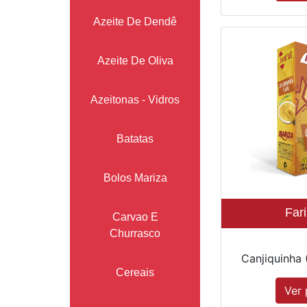
Azeite De Dendê
Azeite De Oliva
Azeitonas - Vidros
Batatas
Bolos Mariza
Far
Carvao E
Churrasco
Canjiquinha 
Cereais
Ver 