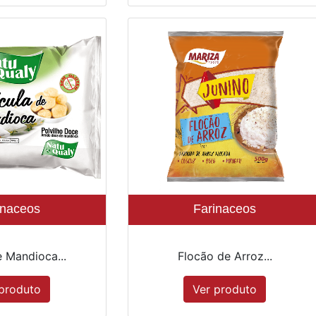
inaceos
Farinaceos
e Mandioca...
Flocão de Arroz...
produto
Ver produto