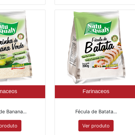
inaceos
Farinaceos
de Banana...
Fécula de Batata...
produto
Ver produto