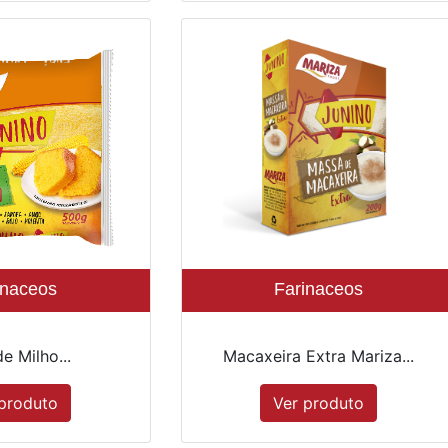
inaceos
Farinaceos
e Milho...
Macaxeira Extra Mariza...
produto
Ver produto