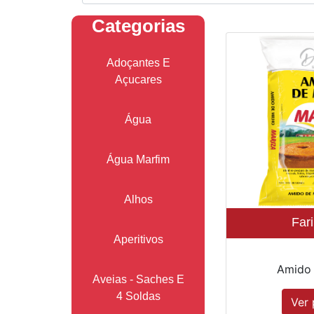
Categorias
Adoçantes E
Açucares
Água
Água Marfim
Alhos
Far
Aperitivos
Amido 
Aveias - Saches E
4 Soldas
Ver 