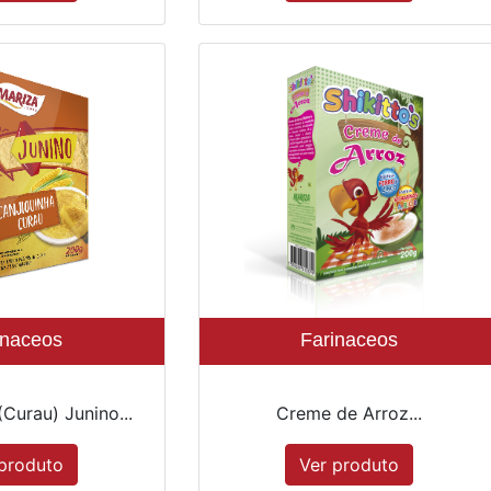
inaceos
Farinaceos
(Curau) Junino...
Creme de Arroz...
produto
Ver produto