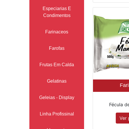
Especiarias E
Condimentos
Farinaceos
Farofas
Frutas Em Calda
Gelatinas
Far
Geleias - Display
Fécula d
Linha Profissinal
Ver 