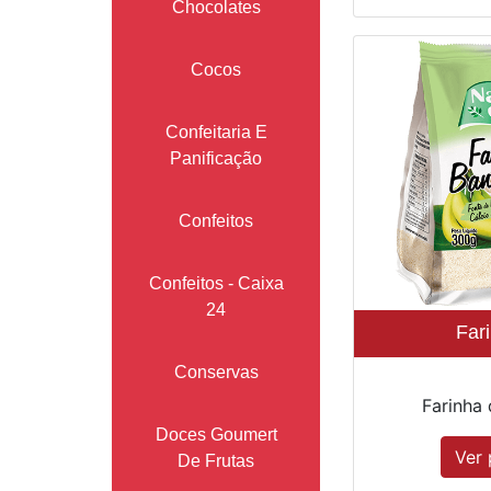
Chocolates
Cocos
Confeitaria E
Panificação
Confeitos
Confeitos - Caixa
24
Far
Conservas
Farinha 
Doces Goumert
Ver 
De Frutas