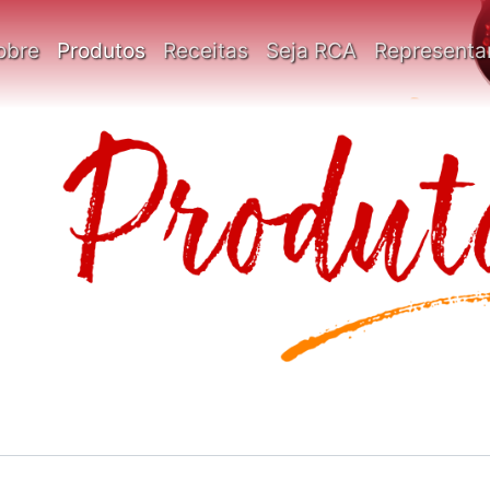
obre
Produtos
Receitas
Seja RCA
Representa