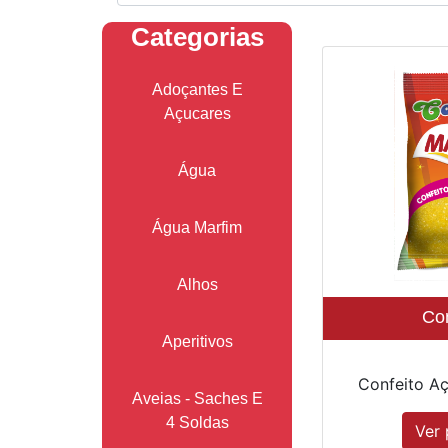
Categorias
Adoçantes E
Açucares
Água
Água Marfim
Alhos
Con
Aperitivos
Confeito Aç
Aveias - Saches E
4 Soldas
Ver 