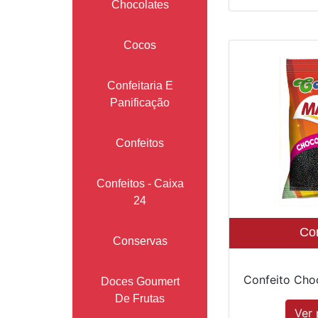
Chocolates
Cocos
Confeitaria E
Panificação
Confeitos
Confeitos - Caixa
24
Con
Conservas
Confeito Cho
Doces Goumert
De Frutas
Ver 