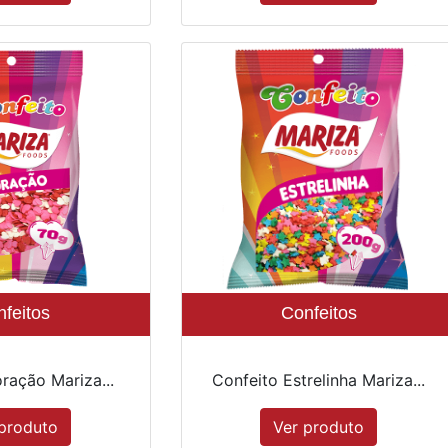
feitos
Confeitos
ração Mariza...
Confeito Estrelinha Mariza...
produto
Ver produto