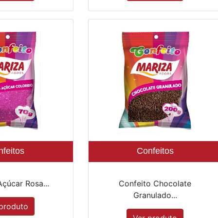
feitos
Confeitos
Açúcar Rosa...
Confeito Chocolate
Granulado...
produto