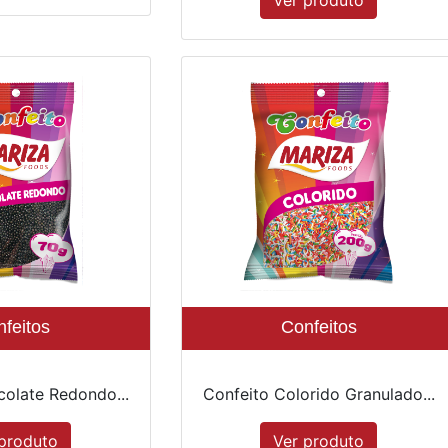
Ver produto
feitos
Confeitos
colate Redondo...
Confeito Colorido Granulado...
produto
Ver produto