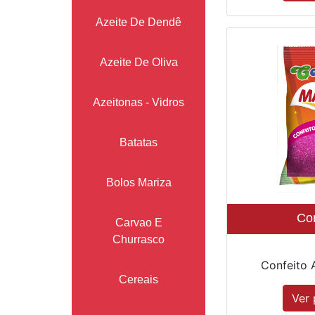
Azeite De Dendê
Azeite De Oliva
Azeitonas - Vidros
Batatas
Bolos Mariza
Con
Carvao E
Churrasco
Confeito 
Cereais
Ver 