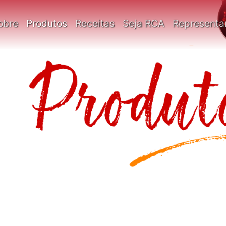
obre
Produtos
Receitas
Seja RCA
Representa