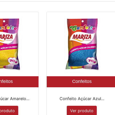
feitos
Confeitos
úcar Amarelo...
Confeito Açúcar Azul...
produto
Ver produto