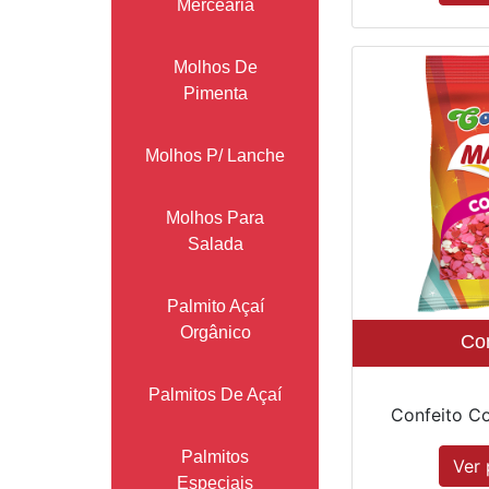
Mercearia
Molhos De
Pimenta
Molhos P/ Lanche
Molhos Para
Salada
Palmito Açaí
Orgânico
Con
Palmitos De Açaí
Confeito Co
Palmitos
Ver 
Especiais