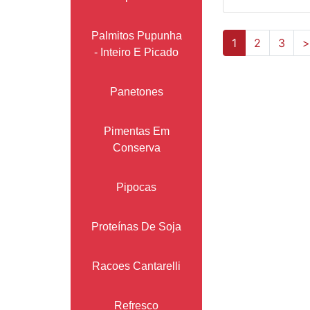
Palmitos Pupunha
(current)
1
2
3
>
- Inteiro E Picado
Panetones
Pimentas Em
Conserva
Pipocas
Proteínas De Soja
Racoes Cantarelli
Refresco