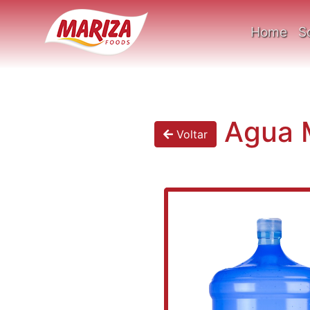
Home
S
Agua M
Voltar