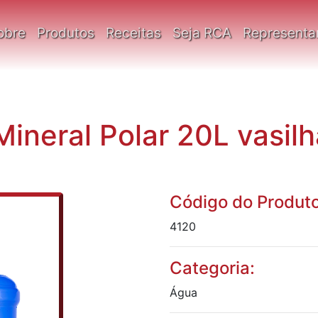
obre
Produtos
Receitas
Seja RCA
Representa
ineral Polar 20L vasil
Código do Produto
4120
Categoria:
Água