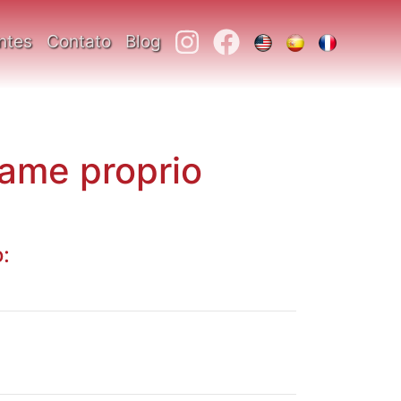
ntes
Contato
Blog
hame proprio
: